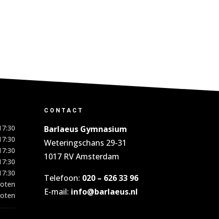
CONTACT
17:30
Barlaeus Gymnasium
17:30
Weteringschans 29-31
17:30
1017 RV Amsterdam
17:30
17:30
Telefoon:
020 – 626 33 96
loten
E-mail:
info@barlaeus.nl
loten