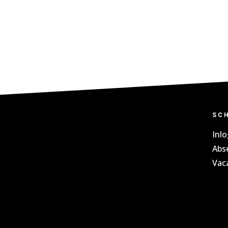
SC
Inl
Abs
Vac