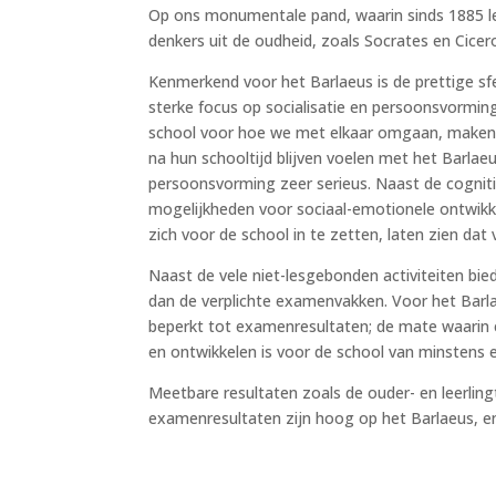
Op ons monumentale pand, waarin sinds 1885 le
denkers uit de oudheid, zoals Socrates en Cicer
Kenmerkend voor het Barlaeus is de prettige sf
sterke focus op socialisatie en persoonsvorming
school voor hoe we met elkaar omgaan, maken d
na hun schooltijd blijven voelen met het Barlaeu
persoonsvorming zeer serieus. Naast de cognitie
mogelijkheden voor sociaal-emotionele ontwikkeli
zich voor de school in te zetten, laten zien dat 
Naast de vele niet-lesgebonden activiteiten bie
dan de verplichte examenvakken. Voor het Barl
beperkt tot examenresultaten; de mate waarin e
en ontwikkelen is voor de school van minstens 
Meetbare resultaten zoals de ouder- en leerlingt
examenresultaten zijn hoog op het Barlaeus, en o