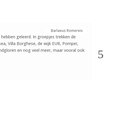
De kunstreiz
Barlaeus Romereis
l hebben geleerd. In groepjes trekken de
In klas 4 heeft ie
sea, Villa Borghese, de wijk EUR, Pompeï,
meekrijgen gedure
endgloren en nog veel meer, maar vooral ook
docenten in groe
leerlingen het th