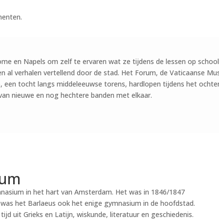
menten.
 Rome en Napels om zelf te ervaren wat ze tijdens de lessen op schoo
en al verhalen vertellend door de stad. Het Forum, de Vaticaanse Mu
o, een tocht langs middeleeuwse torens, hardlopen tijdens het ocht
van nieuwe en nog hechtere banden met elkaar.
ium
nasium in het hart van Amsterdam. Het was in 1846/1847
was het Barlaeus ook het enige gymnasium in de hoofdstad.
jd uit Grieks en Latijn, wiskunde, literatuur en geschiedenis.