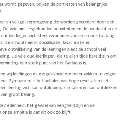
s wordt gegeven, prijken de portretten van belangrijke
o.
eer en veilige leeromgeving die worden gecreëerd door een
. De vele niet-lesgebonden activiteiten en de aandacht in de
at leerlingen zich sterk verbonden voelen en ook tot lang
s. De school neemt socialisatie, kwalificatie en
ve ontwikkeling van de leerlingen biedt de school veel
ng. De vele oud-leerlingen, die te allen tijde bereid zijn om
verbinding een sterk punt van het Barlaeus is.
den wij leerlingen de mogelijkheid om meer vakken te volgen
aeus Gymnasium is het behalen van hoge resultaten niet
en leerling zich kan ontplooien, zijn talenten kan ontdekken
even groot belang.
evredenheid, het gevoel van veiligheid zijn en de
nze ambitie is dat dit ook zo blijft.