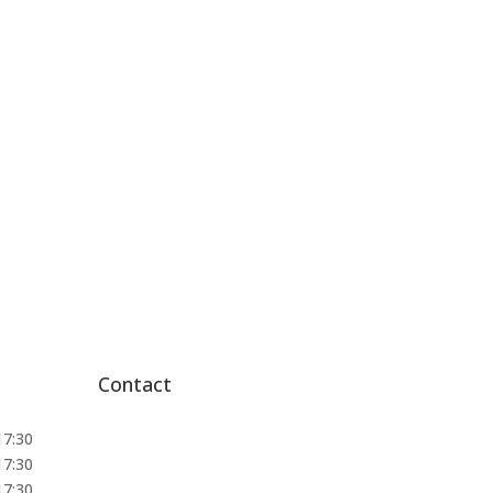
Contact
17:30
Barlaeus Gymnasium
17:30
Weteringschans 29-31
17:30
1017 RV Amsterdam