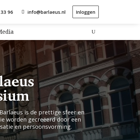
 33 96
info@barlaeus.nl
Inloggen
Media
laeus
sium
arlaeus is de prettige sfeer en
die worden gecreëerd door een
lisatie en persoonsvorming.