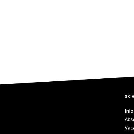
SC
Inl
Abs
Vac