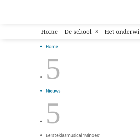
Home
De school
Het onderwi
Home
5
Nieuws
5
Eersteklasmusical ‘Minoes’