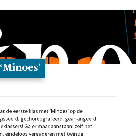
 ‘Minoes’
t de eerste klas met ‘Minoes’ op de
egisseerd, gechoreografeerd, gearrangeerd
deklassers! Ga er maar aanstaan: zelf het
en, eindeloos vergaderen met twintig