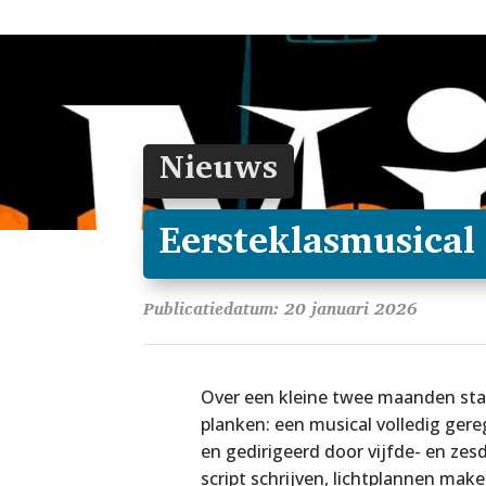
Nieuws
Eersteklasmusical
Publicatiedatum: 20 januari 2026
Over een kleine twee maanden staa
planken: een musical volledig ger
en gedirigeerd door vijfde- en zes
script schrijven, lichtplannen mak