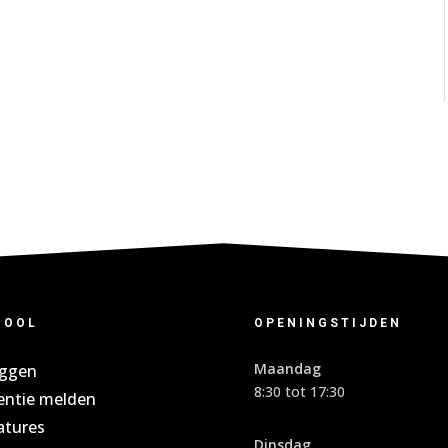
HOOL
OPENINGSTIJDEN
Maandag
oggen
8:30 tot 17:30
entie melden
atures
Dinsdag