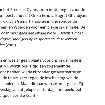
ar het Stedelijk Gymnasium in Nijmegen voor de
am bestaande uit Onka Eshuis, Bagrat Gharibyan,
n Kiki van Gemert kruisten in drie rondes de
hem en Woerden voor een plekje in de finale. De
en doet meer goed dan kwaad
(voor),
Defensie moet
logsmisdadigers op te sporen en uit te leveren
den
(voor).
 en was er geen plaats voor ons in de finale in
het NK wordt ook altijd een zogenaamde
oor hadden wij de bijzonder getalenteerde en
zij de finale, zeer tegen de inschatting van de
scholen in. Maar dit jaar won ze, met glans! Zij
verslag van afgelopen zaterdag, met beeld, zal
que (lees die krant!).