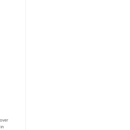
 over
 in