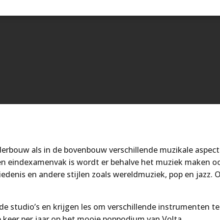
derbouw als in de bovenbouw verschillende muzikale aspect
en eindexamenvak is wordt er behalve het muziek maken oo
denis en andere stijlen zoals wereldmuziek, pop en jazz. 
e studio’s en krijgen les om verschillende instrumenten te
e keer per jaar op het mooie poppodium van Volta.