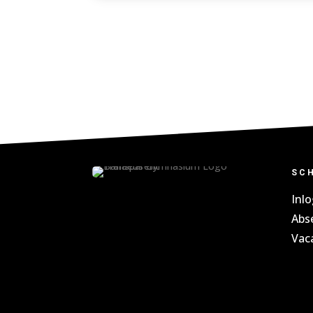
SC
Inl
Abs
Vac