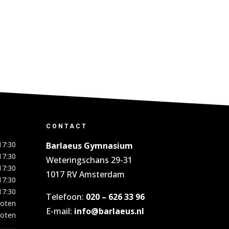
CONTACT
17:30
Barlaeus Gymnasium
17:30
Weteringschans 29-31
17:30
1017 RV Amsterdam
17:30
17:30
Telefoon:
020 – 626 33 96
loten
E-mail:
info@barlaeus.nl
loten