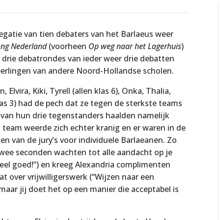
egatie van tien debaters van het Barlaeus weer
ong Nederland
(voorheen
Op weg naar het Lagerhuis
)
In drie debatrondes van ieder weer drie debatten
eerlingen van andere Noord-Hollandse scholen.
lvira, Kiki, Tyrell (allen klas 6), Onka, Thalia,
klas 3) had de pech dat ze tegen de sterkste teams
van hun drie tegenstanders haalden namelijk
et team weerde zich echter kranig en er waren in de
n van de jury’s voor individuele Barlaeanen. Zo
wee seconden wachten tot alle aandacht op je
eel goed!”) en kreeg Alexandria complimenten
t over vrijwilligerswerk (“Wijzen naar een
maar jij doet het op een manier die acceptabel is