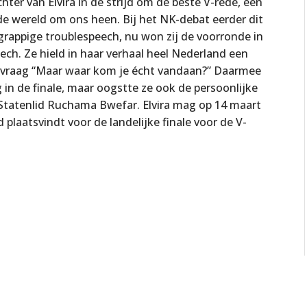
ter van Elvira in de strijd om de beste V-rede, een
de wereld om ons heen. Bij het NK-debat eerder dit
n grappige troublespeech, nu won zij de voorronde in
h. Ze hield in haar verhaal heel Nederland een
e vraag “Maar waar kom je écht vandaan?” Daarmee
 in de finale, maar oogstte ze ook de persoonlijke
Statenlid Ruchama Bwefar. Elvira mag op 14 maart
plaatsvindt voor de landelijke finale voor de V-