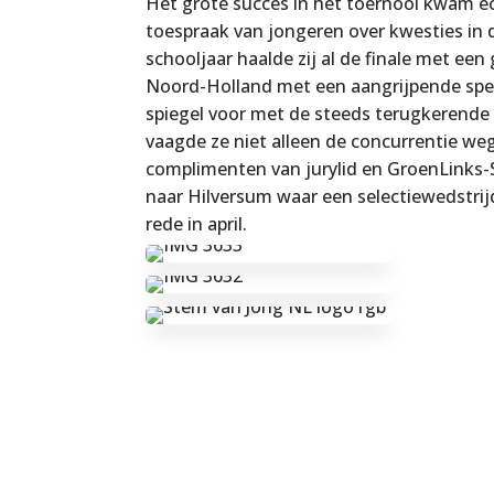
Het grote succes in het toernooi kwam ech
toespraak van jongeren over kwesties in 
schooljaar haalde zij al de finale met ee
Noord-Holland met een aangrijpende speec
spiegel voor met de steeds terugkerend
vaagde ze niet alleen de concurrentie weg
complimenten van jurylid en GroenLinks-
naar Hilversum waar een selectiewedstrijd 
rede in april.