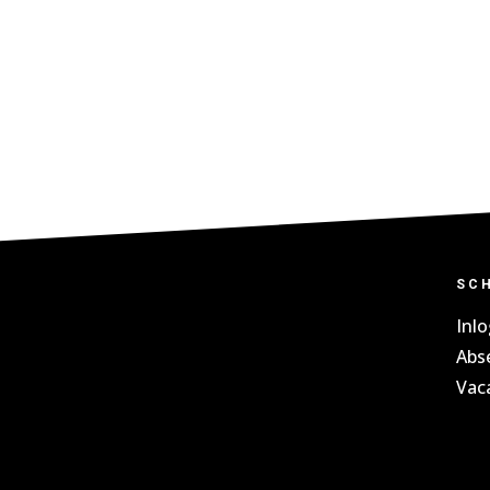
SC
Inl
Abs
Vac