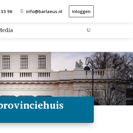
 33 96
info@barlaeus.nl
Inloggen
Media
provinciehuis