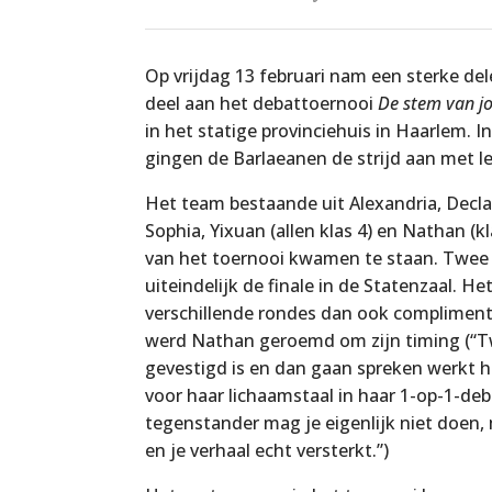
Op vrijdag 13 februari nam een sterke del
deel aan het debattoernooi
De stem van j
in het statige provinciehuis in Haarlem. 
gingen de Barlaeanen de strijd aan met l
Het team bestaande uit Alexandria, Declan, E
Sophia, Yixuan (allen klas 4) en Nathan (
van het toernooi kwamen te staan. Twee 
uiteindelijk de finale in de Statenzaal. H
verschillende rondes dan ook complimente
werd Nathan geroemd om zijn timing (“T
gevestigd is en dan gaan spreken werkt h
voor haar lichaamstaal in haar 1-op-1-deba
tegenstander mag je eigenlijk niet doen, 
en je verhaal echt versterkt.”)