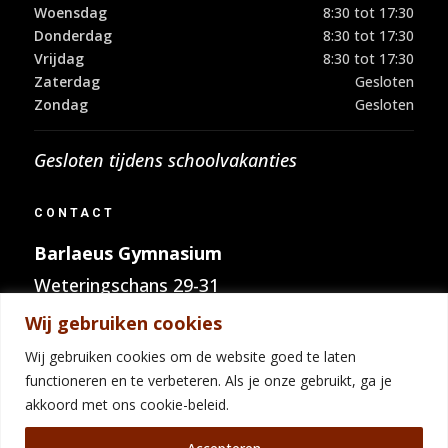
Woensdag
8:30 tot 17:30
Donderdag
8:30 tot 17:30
Vrijdag
8:30 tot 17:30
Zaterdag
Gesloten
Zondag
Gesloten
Gesloten tijdens schoolvakanties
CONTACT
Barlaeus Gymnasium
Weteringschans 29-31
1017 RV Amsterdam
Wij gebruiken cookies
Wij gebruiken cookies om de website goed te laten
Telefoon:
020 – 626 33 96
functioneren en te verbeteren. Als je onze gebruikt, ga je
E-mail:
info@barlaeus.nl
akkoord met ons cookie-beleid.